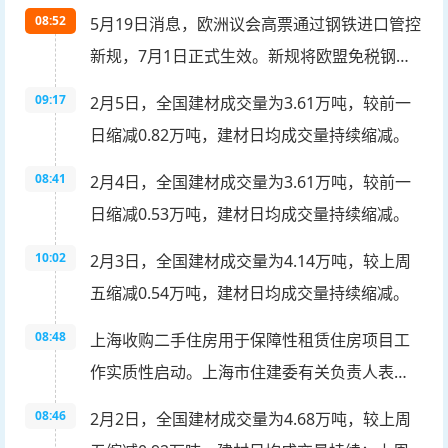
08:52
5月19日消息，欧洲议会高票通过钢铁进口管控
新规，7月1日正式生效。新规将欧盟免税钢铁
进口量较2024年缩减47%，年额度降至1830万
09:17
2月5日，全国建材成交量为3.61万吨，较前一
吨，超额进口关税由25%上调至50%，同时强
日缩减0.82万吨，建材日均成交量持续缩减。
化钢铁溯源监管防范避税。欧盟将为各国划定
08:41
2月4日，全国建材成交量为3.61万吨，较前一
免税进口额度，计划借此扶持本土钢企、提升
日缩减0.53万吨，建材日均成交量持续缩减。
行业产能利用率。此前土耳其、中韩、印度等
为其主要进口来源。
10:02
2月3日，全国建材成交量为4.14万吨，较上周
五缩减0.54万吨，建材日均成交量持续缩减。
08:48
上海收购二手住房用于保障性租赁住房项目工
作实质性启动。上海市住建委有关负责人表
示，上海将强化供给与需求匹配、租赁与购置
08:46
2月2日，全国建材成交量为4.68万吨，较上周
联动，形成“政策引导、市场运作、多方协同、