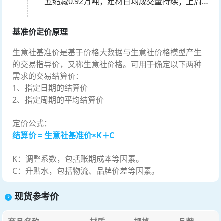
五缩减0.92万吨，建材日均成交量持续；上周
群众得益”的良好格局。同时，上海还将推动保
周均成交量为6.738万吨,周环比缩减1.04万吨，
障性租赁住房筹措模式创新，探索在二手房市
基准价定价原理
建材周均成交量小幅缩减。
场中收购存量住宅，进一步拓宽保障房源筹措
生意社基准价是基于价格大数据与生意社价格模型产生
渠道；并通过存量房源收购，有效缩短建设周
的交易指导价，又称生意社价格。可用于确定以下两种
期，优化区域布局，完善房型结构，加快形成
需求的交易结算价：
1、指定日期的结算价
有效供给。
2、指定周期的平均结算价
定价公式：
结算价 = 生意社基准价×K＋C
K：调整系数，包括账期成本等因素。
C：升贴水，包括物流、品牌价差等因素。
现货参考价
»